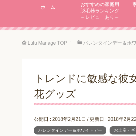
おすすめの家庭用
ホーム
脱毛器ランキング
～レビューあり～
Lulu Mariage
TOP
バレンタインデー＆ホ
トレンドに敏感な彼
花グッズ
公開日 :
2018年2月21日
/ 更新日 :
2018年2月2
バレンタインデー＆ホワイトデー
お土産・ギ