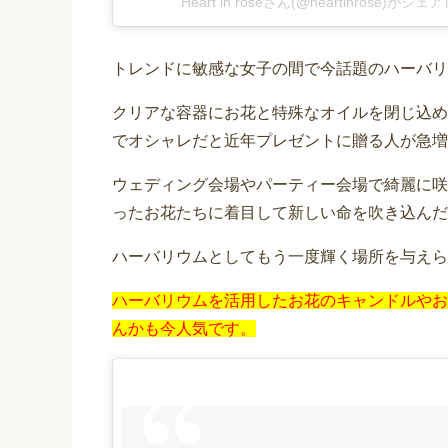
Heart in roseさん(@heartinrose)がシ
トレンドに敏感な女子の間で今話題のハーバリ
クリアな容器にお花と特殊なオイルを閉じ込め
でオシャレだと近年プレゼントに贈る人が急増
ウェディング会場やパーティー会場で綺麗に咲
ったお花たちに着目して新しい命を吹き込んだ
ハーバリウムとしてもう一度輝く場所を与えら
ハーバリウムを活用したお花のキャンドルやお
んかも今人気です。