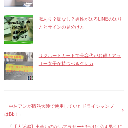
脈あり？脈なし？男性が送るLINEの送り
方とサインの見分け方
リクルートカードで美容代がお得！アラ
サー女子が持つべきクレカ
「
中村アンが情熱大陸で使用していたドライシャンプー
はBb！
」
「
【大阪編】出会いのないアラサーが行けば必ず男性に