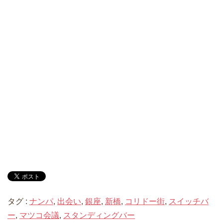
タグ :
ナンパ
,
出会い
,
銀座
,
新橋
,
コリドー街
,
スイッチバ
ー
,
マツコ会議
,
スタンディングバー