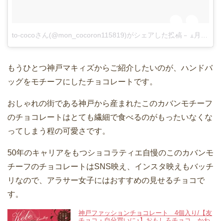
to-cocoさん(@mon_cocoron115819)がシェアした投稿
–
1月 17, 2017 at 6:43午後 PST
もうひとつ神戸マキィズからご紹介したいのが、ハンドバ
ッグをモチーフにしたチョコレートです。
おしゃれの街である神戸から産まれたこのカバンモチーフ
のチョコレートはとても繊細で食べるのがもったいなくな
ってしまう程の可愛さです。
50年のキャリアをもつショコラティエ自慢のこのカバンモ
チーフのチョコレートはSNS映え、インスタ映えもバッチ
リなので、アラサー女子にはおすすめの見せるチョコで
す。
神戸ファッションチョコレート 4個入り/【友
チョコ・自分買いに♪】おもしろチョコ かわ