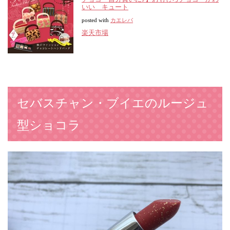
いい キュート
posted with
カエレバ
楽天市場
セバスチャン・ブイエのルージュ
型ショコラ