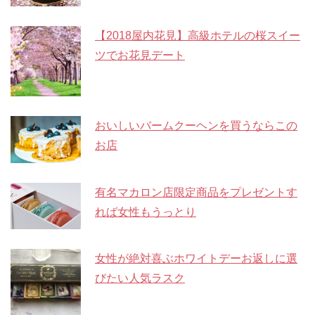
【2018屋内花見】高級ホテルの桜スイー
ツでお花見デート
おいしいバームクーヘンを買うならこの
お店
有名マカロン店限定商品をプレゼントす
れば女性もうっとり
女性が絶対喜ぶホワイトデーお返しに選
びたい人気ラスク