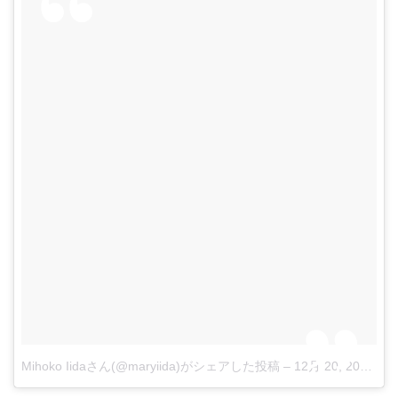
Mihoko Iidaさん(@maryiida)がシェアした投稿
–
12月 20, 2017 at 1:03午前 PST