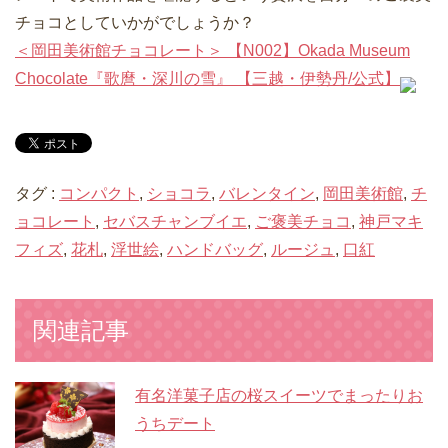
チョコとしていかがでしょうか？
＜岡田美術館チョコレート＞ 【N002】Okada Museum
Chocolate『歌麿・深川の雪』 【三越・伊勢丹/公式】
タグ :
コンパクト
,
ショコラ
,
バレンタイン
,
岡田美術館
,
チ
ョコレート
,
セバスチャンブイエ
,
ご褒美チョコ
,
神戸マキ
フィズ
,
花札
,
浮世絵
,
ハンドバッグ
,
ルージュ
,
口紅
関連記事
有名洋菓子店の桜スイーツでまったりお
うちデート