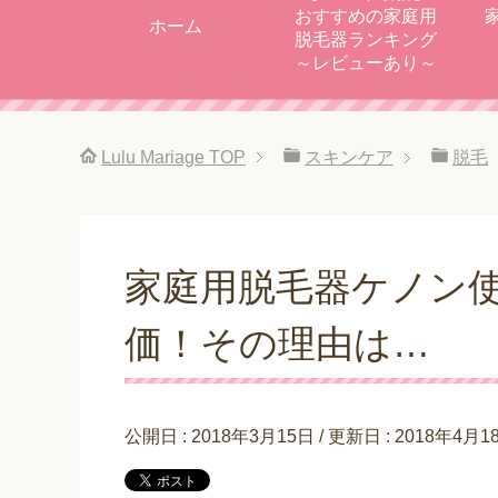
おすすめの家庭用
ホーム
脱毛器ランキング
～レビューあり～
Lulu Mariage
TOP
スキンケア
脱毛
家庭用脱毛器ケノン
価！その理由は…
公開日 :
2018年3月15日
/ 更新日 :
2018年4月1