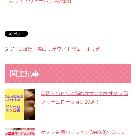
【ホワイトヴェール 白雪洗顔】
タグ :
日焼け，美白，ホワイトヴェール，泡
関連記事
口周りのヒゲに悩む女性におすすめ人気
クリームローション10選！
ケノン最新バージョン(Ver8.0)の口コミ