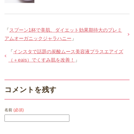
「
スプーン1杯で美肌、ダイエット効果期待大のプレミ
アムオーガニックジャラハニー
」
「
インスタで話題の炭酸ムース美容液プラスエアイズ
（＋eais）でくすみ肌を改善！
」
コメントを残す
名前
(必須)