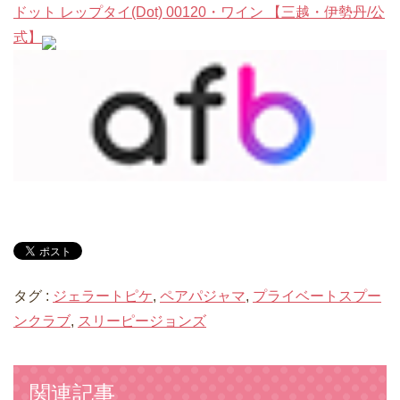
ドット レップタイ(Dot) 00120・ワイン 【三越・伊勢丹/公
式】
タグ :
ジェラートピケ
,
ペアパジャマ
,
プライベートスプー
ンクラブ
,
スリーピージョンズ
関連記事