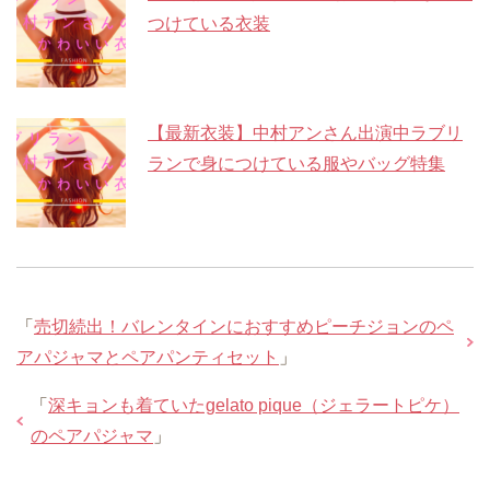
つけている衣装
【最新衣装】中村アンさん出演中ラブリ
ランで身につけている服やバッグ特集
「
売切続出！バレンタインにおすすめピーチジョンのペ
アパジャマとペアパンティセット
」
「
深キョンも着ていたgelato pique（ジェラートピケ）
のペアパジャマ
」