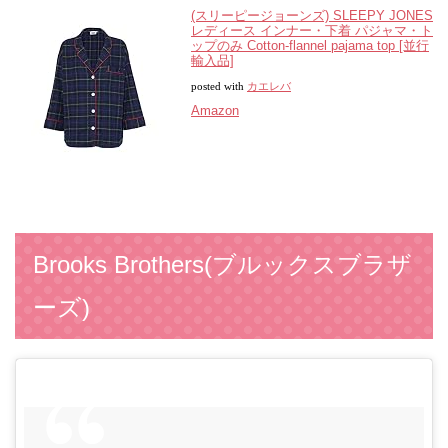
(スリーピージョーンズ) SLEEPY JONES
レディース インナー・下着 パジャマ・ト
ップのみ Cotton-flannel pajama top [並行
輸入品]
posted with
カエレバ
Amazon
Brooks Brothers(ブルックスブラザ
ーズ)