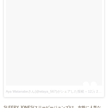
Aya Watanabeさん(@wtaya_567)がシェアした投稿
–
12月 24, 2017 at 4:05午前 PST
SLEEPY JONES(スリーピージョンズ)は、女性に人気な