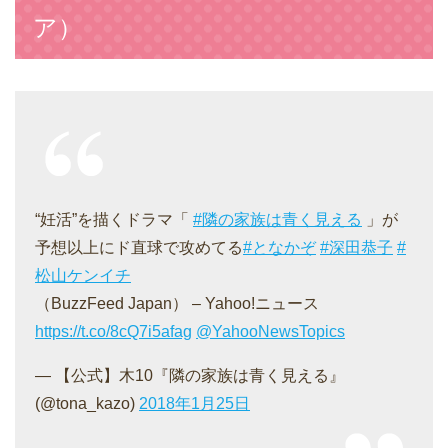
ア）
“妊活”を描くドラマ「
#隣の家族は青く見える
」が
予想以上にド直球で攻めてる
#となかぞ
#深田恭子
#
松山ケンイチ
（BuzzFeed Japan） – Yahoo!ニュース
https://t.co/8cQ7i5afag
@YahooNewsTopics
— 【公式】木10『隣の家族は青く見える』
(@tona_kazo)
2018年1月25日