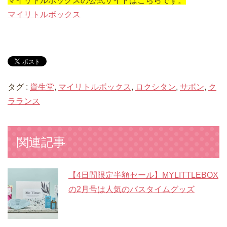
マイリトルボックスの公式サイトはこちらです。
マイリトルボックス
タグ :
資生堂
,
マイリトルボックス
,
ロクシタン
,
サボン
,
ク
ラランス
関連記事
【4日間限定半額セール】MYLITTLEBOX
の2月号は人気のバスタイムグッズ