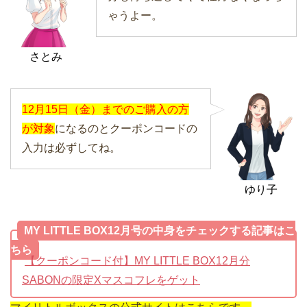
ゃうよー。
さとみ
12月15日（金）までのご購入の方
が対象
になるのとクーポンコードの
入力は必ずしてね。
ゆり子
MY LITTLE BOX12月号の中身をチェックする記事はこ
ちら
【クーポンコード付】MY LITTLE BOX12月分
SABONの限定Xマスコフレをゲット