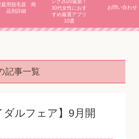
ング2020最新！
家庭用脱毛器 商
お問い合わせ
30代女性におす
品別詳細
すめ厳選アプリ
10選
の記事一覧
イダルフェア】9月開
？