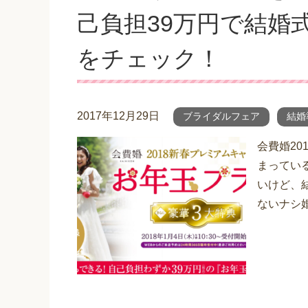
己負担39万円で結婚
をチェック！
2017年12月29日
ブライダルフェア
結婚
会費婚20
まってい
いけど、
ないナシ婚