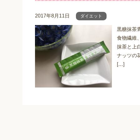
2017年8月11日
ダイエット
黒糖抹茶
食物繊維
抹茶と上
ナッツの
[…]