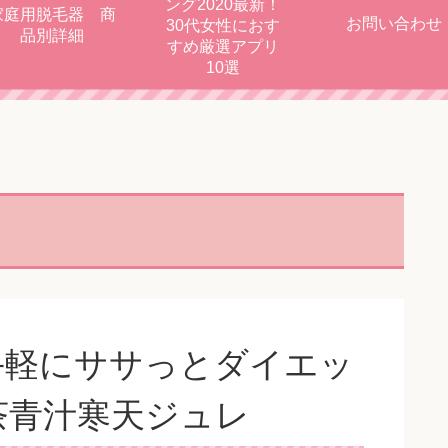
ング2020最新！
家庭用脱毛器 商
お問い合わせ
30代女性におす
品別詳細
すめ厳選アプリ
10選
手軽にササっとダイエッ
茶青汁寒天ジュレ