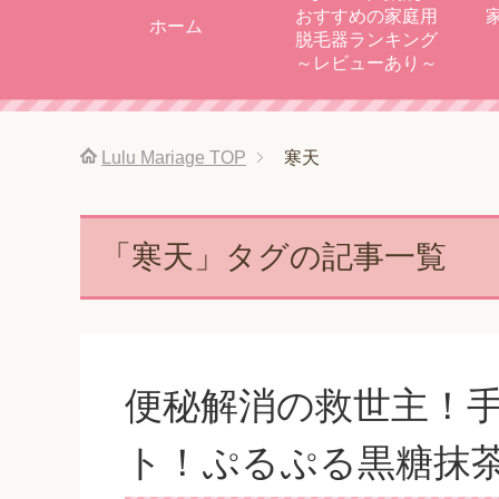
おすすめの家庭用
ホーム
脱毛器ランキング
～レビューあり～
Lulu Mariage
TOP
寒天
「寒天」タグの記事一覧
便秘解消の救世主！
ト！ぷるぷる黒糖抹